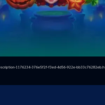
escription-1176234-376e5f2f-f3ed-4d56-922e-bb33c76282eb.h